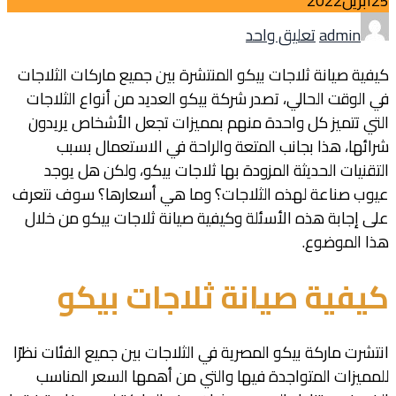
25
أبريل
2022
Author
على
admin
تعليق واحد
كيفية
صيانة
كيفية صيانة ثلاجات بيكو المنتشرة بين جميع ماركات الثلاجات
ثلاجات
في الوقت الحالي، تصدر شركة بيكو العديد من أنواع الثلاجات
بيكو
التي تتميز كل واحدة منهم بمميزات تجعل الأشخاص يريدون
شرائها، هذا بجانب المتعة والراحة في الاستعمال بسبب
التقنيات الحديثة المزودة بها ثلاجات بيكو، ولكن هل يوجد
عيوب صناعة لهذه الثلاجات؟ وما هي أسعارها؟ سوف نتعرف
على إجابة هذه الأسئلة وكيفية صيانة ثلاجات بيكو من خلال
هذا الموضوع.
كيفية صيانة ثلاجات بيكو
انتشرت ماركة بيكو المصرية في الثلاجات بين جميع الفئات نظرًا
للمميزات المتواجدة فيها والتي من أهمها السعر المناسب