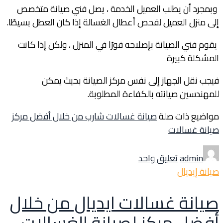
وبمجرد أن يطلب العميل الخدمة ، يصل فني صيانة متخصص
إلى منزل العميل لفحص أعطال الغسالة إذا كان العطل بسيطًا.
يقوم فني الصيانة بإصلاحه فورًا في المنزل ، ولكن إذا كانت
المشكلة كبيرة
فيجب نقل الجهاز إلى نفس مركز الصيانة بحيث يمكن
للمهندسين صيانته بالكفاءة المطلوبة.
مواضيع ذات صلة
صيانة غسالات شارب من خلال أفضل مركز
صيانة غسالات
Author
على
admin
تعليق واحد
صيانة
Categories
صيانة إيديال
غسالات
وايت
صيانة غسالات ايديال من خلال
بوينت
أفضل مركز لصيانة الغسالات
من