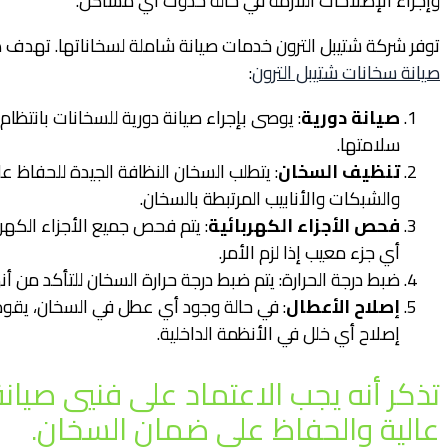
وإجراء الإصلاحات اللازمة في حالة حدوث أي مشاكل.
توفر شركة شتيبل الترون خدمات صيانة شاملة لسخاناتها. تهدف
صيانة سخانات شتيبل الترون
:
صيانة دورية
: يوصى بإجراء صيانة دورية للسخانات بانتظا
سلامتها.
تنظيف السخان
: يتطلب السخان النظافة الجيدة للحفاظ على
والشبكات والأنابيب المرتبطة بالسخان.
فحص الأجزاء الكهربائية
: يتم فحص جميع الأجزاء الكهرب
أي جزء معيب إذا لزم الأمر.
ضبط درجة الحرارة: يتم ضبط درجة حرارة السخان للتأكد من أ
إصلاح الأعطال
: في حالة وجود أي عطل في السخان، يقوم ف
إصلاح أي خلل في الأنظمة الداخلية.
تذكر أنه يجب الاعتماد على فنيي صي
عالية والحفاظ على ضمان السخان.