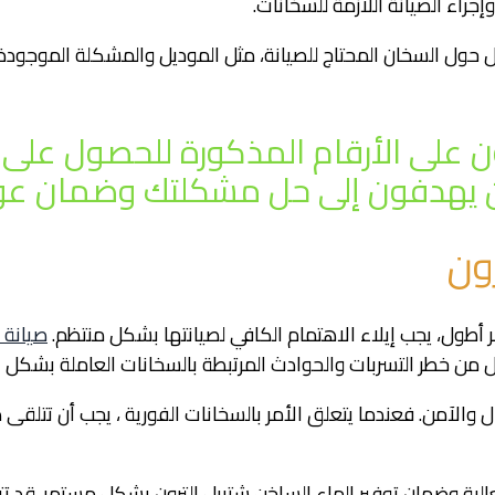
اء الصيانة اللازمة للسخانات.
 حول السخان المحتاج للصيانة، مثل الموديل والمشكلة الموجودة. ي
لترون على الأرقام المذكورة للحصول 
ن يهدفون إلى حل مشكلتك وضمان عود
ون
 أطول، يجب إيلاء الاهتمام الكافي لصيانتها بشكل منتظم.
صيانة 
 من خطر التسربات والحوادث المرتبطة بالسخانات العاملة بشكل غ
والآمن. فعندما يتعلق الأمر بالسخانات الفورية ، يجب أن تتلقى ص
الية وضمان توفير الماء الساخن شتيبل الترون بشكل مستمر. قد تت