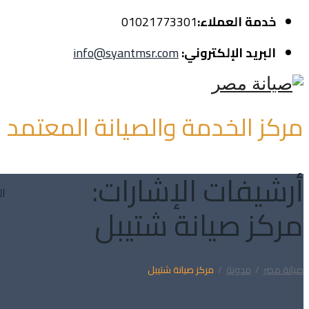
خدمة العملاء:
01021773301
البريد الإلكتروني:
info@syantmsr.com
مركز الخدمة والصيانة المعتمد
أرشيفات الإشارات:
ال
مركز صيانة شتيبل
صيانة مصر
/
مدونة
/
مركز صيانة شتيبل