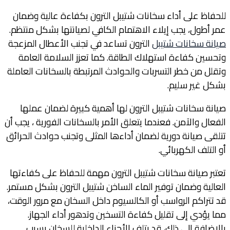
للحفاظ على أداء سخانات شتيبل الترون بكفاءة عالية وضمان
عمر أطول، يجب إيلاء الاهتمام الكافي لصيانتها بشكل منتظم.
صيانة سخانات شتيبل
الترون تساعد في تجنب الأعطال المزعجة
وتحسين كفاءة استهلاك الطاقة. كما تعزز السلامة العامة
وتقلل من خطر التسربات والحوادث المرتبطة بالسخانات العاملة
بشكل غير سليم.
صيانة سخانات شتيبل الترون لها أهمية كبيرة لضمان عملها
الفعال والآمن. فعندما يتعلق الأمر بالسخانات الفورية ، يجب أن
تتلقى صيانة دورية لضمان أداءها المثلى وتجنب حوادث الحرائق
أو التلف الكهربائي.
تعتبر صيانة سخانات شتيبل الترون مهمة للحفاظ على كفاءتها
العالية وضمان توفير الماء الساخن شتيبل الترون بشكل مستمر.
قد تتراكم الرواسب أو الكالسيوم داخل السخان مع مرور الوقت،
مما يؤدي إلى تقليل كفاءة التسخين وتدهور أداء الجهاز.
بالإضافة إلى ذلك، قد يتلف الأجزاء الداخلية للسخان بسبب