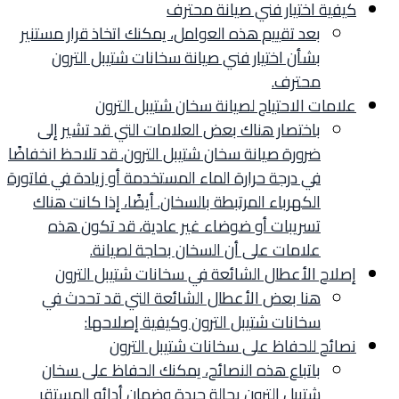
كيفية اختيار فني صيانة محترف
بعد تقييم هذه العوامل، يمكنك اتخاذ قرار مستنير
بشأن اختيار فني صيانة سخانات شتيبل الترون
محترف.
علامات الاحتياج لصيانة سخان شتيبل الترون
باختصار هناك بعض العلامات التي قد تشير إلى
ضرورة صيانة سخان شتيبل الترون. قد تلاحظ انخفاضًا
في درجة حرارة الماء المستخدمة أو زيادة في فاتورة
الكهرباء المرتبطة بالسخان. أيضًا، إذا كانت هناك
تسريبات أو ضوضاء غير عادية، قد تكون هذه
علامات على أن السخان بحاجة لصيانة.
إصلاح الأعطال الشائعة في سخانات شتيبل الترون
هنا بعض الأعطال الشائعة التي قد تحدث في
سخانات شتيبل الترون وكيفية إصلاحها:
نصائح للحفاظ على سخانات شتيبل الترون
باتباع هذه النصائح، يمكنك الحفاظ على سخان
شتيبل الترون بحالة جيدة وضمان أدائه المستقر