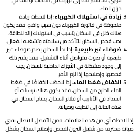
فوري. قد يشير ذلك إلى تهريب في الأنابيب أو تلف في
خزان الماء.
زيادة في استهلاك الكهرباء
: إذا لاحظت زيادة
ملحوظة في فاتورة الكهرباء دون سبب واضح، فقد يكون
هناك خلل في السخان يتسبب في استهلاك زائد للطاقة.
يجب فحص السخان للتأكد من سلامته وتشغيله الفعال.
ضوضاء غير طبيعية
: إذا بدأ السخان يصدر ضوضاء غير
طبيعية أو صوت متواصل أثناء التشغيل، فقد يشير ذلك
إلى وجود مشكلة في الأجزاء الداخلية للسخان. يجب
فحصها وإصلاحها إذا لزم الأمر.
انخفاض ضغط الماء
: إذا لاحظت انخفاضًا في ضغط
الماء الخارج من السخان، فقد يكون هناك ترسبات أو
انسداد في الأنابيب أو فلاتر السخان. يحتاج السخان في
هذه الحالة إلى تنظيف وصيانة.
إذا لاحظت أي من هذه العلامات، فمن الأفضل الاتصال بفني
صيانة محترف من شتيبل الترون لفحص وإصلاح السخان بشكل