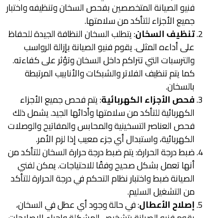
فنيو الصيانة المتخصصين بفحص السخان وتنظيفه واختبار
جميع الأجزاء للتأكد من سلامتها.
تنظيف السخان
: يتطلب السخان النظافة الجيدة للحفاظ
على أداءه المثلى. يقوم فنيو الصيانة بإزالة الرواسب
والترسبات التي تتراكم داخل السخان وتؤثر على كفاءته.
كما يتم تنظيف الفلاتر والشبكات والأنابيب المرتبطة
بالسخان.
فحص الأجزاء الكهربائية
: يتم فحص جميع الأجزاء
الكهربائية للتأكد من سلامتها وأدائها الجيد. يشمل ذلك
فحص العناصر التسخينية والمحابس والمفاتيح والوصلات
الكهربائية، واستبدال أي جزء معيب إذا لزم الأمر.
ضبط درجة الحرارة: يتم ضبط درجة حرارة السخان للتأكد من
أنها تعمل بشكل صحيح وفقًا للاحتياجات. يمكن لفني
الصيانة ضبط واختبار نظام التحكم في درجة الحرارة للتأكد
من التشغيل السليم.
إصلاح الأعطال
: في حالة وجود أي عطل في السخان،
يقوم فنيو الصيانة بتشخيص المشكلة وإجراء الإصلاحات