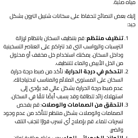
مياه صلبة.
إليك بعض النصائح للحفاظ على سخانات شتيبل الترون بشكل
جيد:
تنظيف منتظم
: قم بتنظيف السخان بانتظام لإزالة
الترسبات والرواسب التي قد تتراكم على العناصر التسخينية
وداخل السخان. يمكنك استخدام خل مخفف أو محلول
من الخل الأبيض والماء للتنظيف.
ا
لتحكم في درجة الحرارة
: تأكد من ضبط درجة حرارة
السخان على المستوى الملائم والمناسب لاحتياجاتك.
عدم ضبط درجة الحرارة بشكل عالي قد يؤدي إلى
استهلاك زائد للطاقة وقد يسبب أيضًا تلفًا في السخان.
التحقق من الصمامات والوصلات
: قم بفحص
الصمامات والوصلات بشكل منتظم للتأكد من عدم وجود
تسربات للماء. قم بإصلاح أي تسرب فورًا لتجنب التلف
والضرر.
التوازن الكيميائي للماء
: يجب عليك مراقبة توازن