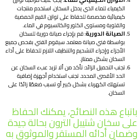
الكيمياء للماء الذي يدخل السخان. استخدم منتجات
كيميائية مخصصة للحفاظ على توازن القيم الحمضية
والقلوية ومستوى الكلور والكالسيوم في الماء.
الصيانة الدورية
: قم بإجراء صيانة دورية للسخان
بواسطة فني صيانة معتمد. سيقوم الفني بفحص جميع
الأجزاء وإجراء التشحيم والتنظيف اللازم للحفاظ على أداء
السخان بشكل ممتاز.
تجنب التحميل الزائد: تأكد من ألا تزيد عبء السخان عن
الحد الأقصى المحدد. تجنب استخدام أجهزة إضافية
تستهلك الكهرباء بشكل كبير أو تسبب ضغطًا زائدًا على
السخان.
باتباع هذه النصائح، يمكنك الحفاظ
على سخان شتيبل الترون بحالة جيدة
وضمان أدائه المستقر والموثوق به