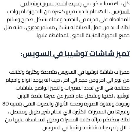
كل ذلك قمنا بذكره في
رقم صيانة ديب فريزر توشيبا في
السويس
، الاهتمام بالديب فريزر كغيره من الاجهزة امر واجب
للمحافظة علي قدرتة في التجميد وعمله بشكل صحيح وسليم
لذلك لا بد من عمل الصيانة له بشكل مستمر ودوري ، مثله مثل
جميع الاجهزة المنزلية الاخري للمحافظة عليها.
تميز شاشات توشيبا في السويس
:
مميزات شاشة توشيبا في السويس
متعددة وكثيرة وتختلف
من نوع الي اخر ومن حجم الي اخر ، حيث انه يوجد انواع واحجام
مختلفة هي التي تحدد المميزات والتميز الواضح لشاشات
توشيبا ، لكنها وبشكل عام تتميز عن غيرها بشدة التباين
وجودة ونقاوة الصورة وصحة الألوان والصوت النقي بتقنية 8D
وغيرها من المميزات الكثيرة التي تحتاج شرح طويل ومفصل ،
لذلك يمكنكم قرائة كافة المميزات وطرق المحافظة عليها من
خلال
رقم صيانة شاشة توشيبا في السويس
.