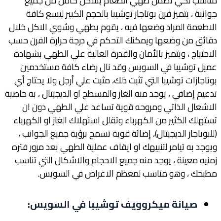
مناسب لكي تضمن طهي الطعام بشكل كامل من جميع
جوانبة ، يتميز فرن بوتاجاز توشيبا بالحجم الكبير ليسع كافة
الاطعمة المراد وضعها فيه ، يقوم بطهي وشوي الاكل خلال
دقائق من وضعها ويمكنك التحكم في درجة حرارة الفرن حسب
الاحتياج ، ويتميز بالأمان والقدرة العالية علي الطهي بشهادة
عميل توشيبا في السويس وقد نال رضاء كافة مستخدمين
بوتاجازات توشيبا التي تثبت ذلك، مثبت علي أرجل ولا يحتاج أي
تدعيم إضافي ، يوجد منه الغاز والمسطح او الديجيتال ، به خاصية
الاشعال الذاتي ومروحه قوية تساعد علي الطهي دون ان
تستهلك الكثير من الكهرباء وتقلل استهلاك الغاز او الكهرباء
(للبوتاجاز الديجيتال)، إضائة قوية تسمح برؤية جميع الجوانب ،
ويوجد به تيامر لتنبيهك او ايقاف عملية الطهي بعد مرور فتره
زمنيه معينة ، يوجد منه جميع الاحجام والاشكال التي تناسب
مطبخك ، وهو مناسب لمعظم الاغراض في السويس.
صيانة ميكروويف توشيبا في السويس
: