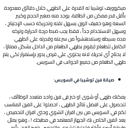
ميكروويف توشيبا له القدرة علي الطهي خلال دقائق معدودة
بأقل قدر ممكن من الطاقة، يوجد منه صغير الحجم وكبير
السعة وهو خفيف الوزن يسهل نقله وتحريكه حسب الإحتياج ،
وسهل الاستخدام جداً ، فقط يجب ضبط درجة الحرارة وتركه
مده بسيطه وستندهشواً من سرعته وقدرته علي الطهي
الكامل للطعام (يقوم بطهي الطعام من الداخل بشكل ممتاز) ،
لا يحتاج أي تحريك لانه يحتوي علي قرص يدور بإستمرار لكي يتم
طهي الطعام من جميع الجوانب في السويس.
صيانة فرن توشيبا في السويس
:
يمكنك طهى أو شوى او خبز فى فرن واحد متعدد الوظائف ،
للحصول على افضل نتائج الطهى ، احصلوا على الفرن المناسب
لكم في السويس من بين افران الشوي وحتي افران التحميص ،
يعد الفرن الخاص بك الجهاز المعتمد في مطبخك ! ، وهو يمثل
طريقة أسرع وأكثر فاعلية للشوي والتحمير ، يتميز الفرن بأنه