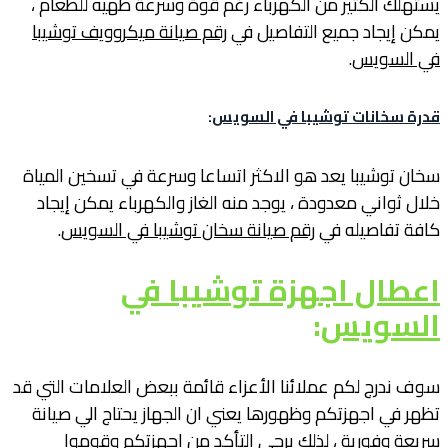
يستهلك الكثير من الكهرباء رغم قوة وسرعة طهيه للطعام ،
يمكن إيجاد جميع التفاصيل في
رقم صيانة ميكروويف توشيبا
في السويس
.
قدرة سخانات توشيبا في السويس
:
سخان توشيبا يعد هو الاكثر اتساعا وسرعة في تسخين المياة
خلال ثواني معدودة ، يوجد منه الغاز والكهرباء يمكن إيجاد
كافة تفاصيله في
رقم صيانة سخان توشيبا في السويس
.
اعطال اجهزة توشيبا في
السويس
:
سوف ندرج لكم عملائنا الأعزاء قائمة ببعض العلامات التي قد
تظهر في اجهزتكم وظهورها يعني ان الجهاز يحتاج الي صيانة
سريعة وفورية ، لذلك يرجي التأكد من اجهزتكم وقوموا