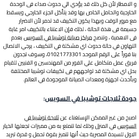
و الامطار لأن كل ذلك قد يؤدي الي حدوث صداء فى الوحدة
الخارجية والحامل الخاص بها وقد يتأكل الجزء الخارجي ويسقط
مع مرور الوقت وبهذا يكون التكييف قد تدمر لأن الاضرار
جسيمة فى هذة الحالة ، لذلك فإن الاعتناء بالتكييف امر غاية
فى الاهمية ، وتنصح
مراكز صيانة توشيبا في السويس
بعدم
التهاون في حالة حدوث اي مشكلة في التكييف ، يرجي الاتصال
بنا فوراً على الرقم الموحد 01021773301، وسوف تجدون
فريق عمل متكامل علي الفور من المهندسين و الفنيين للقيام
بحل اي مشكلة قد تواجههم فى تكييفات توشيبا المختلفة
وبأحدث اجهزة ومعدات الصيانة الموجودة في العالم.
جودة ثلاجات توشيبا في السويس
:
اصبح من غير الممكن الإستغناء عن
ثلاجة توشيبا في
السويس
في المنزل وذلك لما تتمتع به من مميزات تجعلها الخيار
الاول للسيدة المصرية حيث أنها تتميز بقوة تحمل و قدرة تبريد