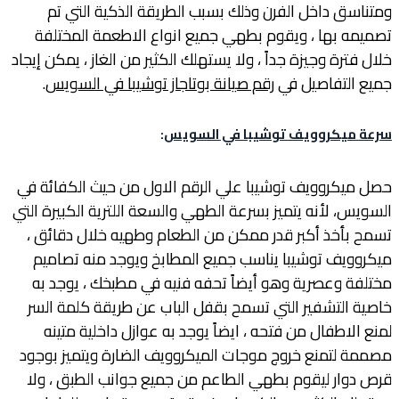
ومتناسق داخل الفرن وذلك بسبب الطريقة الذكية التي تم
تصميمه بها ، ويقوم بطهي جميع انواع الاطعمة المختلفة
خلال فترة وجيزة جداً ، ولا يستهلك الكثير من الغاز ، يمكن إيجاد
جميع التفاصيل في
رقم صيانة بوتاجاز توشيبا في السويس
.
سرعة ميكروويف توشيبا في السويس
:
حصل ميكروويف توشيبا علي الرقم الاول من حيث الكفائة في
السويس، لأنه يتميز بسرعة الطهي والسعة اللترية الكبيرة التي
تسمح بأخذ أكبر قدر ممكن من الطعام وطهيه خلال دقائق ،
ميكروويف توشيبا يناسب جميع المطابخ ويوجد منه تصاميم
مختلفة وعصرية وهو أيضاً تحفه فنيه في مطبخك ، يوجد به
خاصية التشفير التي تسمح بقفل الباب عن طريقة كلمة السر
لمنع الاطفال من فتحه ، ايضاً يوجد به عوازل داخلية متينه
مصممة لتمنع خروج موجات الميكروويف الضارة ويتميز بوجود
قرص دوار ليقوم بطهي الطاعم من جميع جوانب الطبق ، ولا