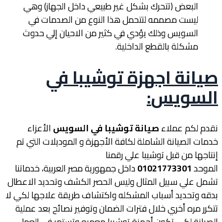
البعض (تتحرك بشكل غير طبيعي داخل الجهاز) وهي
ليست مصممه لتتحمل هذا النوع من الصدمات في
السويس وذلك يؤدي في كثير من الاحيان إلي حدوث
مشكلة بالقطع الداخلية.
صيانة اجهزة توشيبا في
السويس
:
نقدم لكم عملاء
صيانة توشيبا في السويس
الأعزاء
خدمات الصيانة الشاملة لكافة الأجهزة و الموديلات التي تم
إنتاجها من قبل توشيبا علي رقمنا
الموحد
01021773301
داخل جمهورية مصر العربية، خدماتنا
تشمل علي سبيل المثال وليس الحصر الكشف وتحديد الاعطال
بدقه وتحديد أسباب المشكله واكتشاف طريقة علاجها لكي لا
تتكرر مره أخري خلال فترات الضمان وتوفير نصائح بعد عملية
الصيانة لكي تكون أجهزة توشيبا معمره وتستمر في العمل