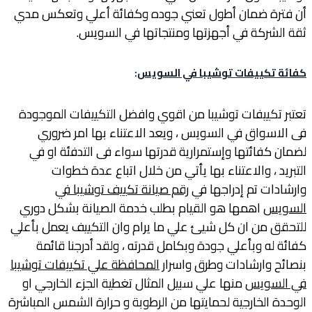
أن فترة ضمان أطول تعني جوده وكفائة أعلي وتعكس مدي
ثقة الشركة في أجهزتها ومنتجاتها في السويس.
كفائة تكييفات توشيبا في السويس
:
تعتبر تكييفات توشيبا من اقوي وافضل التكييفات الموجودة
فى الاسواق في السويس ، ويعد الاعتناء بها امر ضروري
لضمان كفائتها وإستمرارية قدرتها سواء فى التدفئة او في
التبريد ، والاعتناء بها يأتي من خلال اتباع عدة خطوات
وارشادات تم إدراجها في
رقم صيانة تكييف توشيبا في
السويس
اهمها هو القيام بطلب خدمة الصيانة بشكل دوري
للتحقق من ان كل شيئ علي ما يرام وان التكييف يعمل بأعلي
كفائة له وبأعلي جودة وبكامل قدرته ، ولقد أدرجنا قائمة
بنصائح وارشادات وطرق واسرار
المحافظة علي تكييفات توشيبا
في السويس
منها علي سبيل المثال تغطية الجزء الخارجي او
الوحدة الخارجية لحمايتها من الرطوبة و حرارة الشمس المباشرة