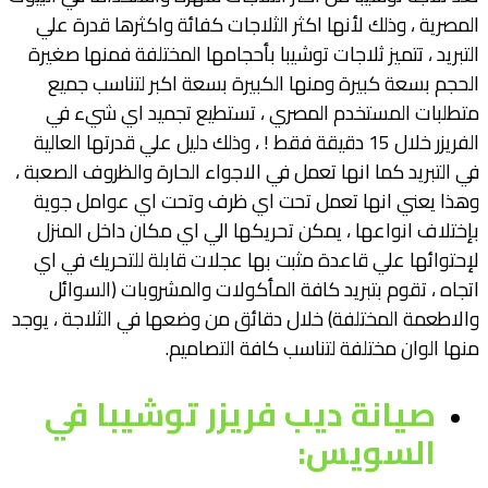
المصرية ، وذلك لأنها اكثر الثلاجات كفائة واكثرها قدرة علي
التبريد ، تتميز ثلاجات توشيبا بأحجامها المختلفة فمنها صغيرة
الحجم بسعة كبيرة ومنها الكبيرة بسعة اكبر لتناسب جميع
متطلبات المستخدم المصري ، تستطيع تجميد اي شيء في
الفريزر خلال 15 دقيقة فقط ! ، وذلك دليل علي قدرتها العالية
في التبريد كما انها تعمل في الاجواء الحارة والظروف الصعبة ،
وهذا يعني انها تعمل تحت اي ظرف وتحت اي عوامل جوية
بإختلاف انواعها ، يمكن تحريكها الي اي مكان داخل المنزل
لإحتوائها علي قاعدة مثبت بها عجلات قابلة للتحريك في اي
اتجاه ، تقوم بتبريد كافة المأكولات والمشروبات (السوائل
والاطعمة المختلفة) خلال دقائق من وضعها في الثلاجة ، يوجد
منها الوان مختلفة لتناسب كافة التصاميم.
صيانة ديب فريزر توشيبا في
السويس
: