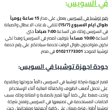
في السويس
:
رقم توشيبا في السويس
يعمل علي مدار
15
ساعة يومياً
طوال ايام الاسبوع (15/7
)
لتلقي بلاغات الاعطال والصيانة
في السويس وذلك من الساعة
7:00
صباحاً
حتي
الساعة
10:00
مساءاً
بتوقيت (مصر في السويس) وهذا لكي
نكون متواجدون طوال الوقت لخدمة سيادتكم علي رقم خدمة
توشيبا الموحد
01021773301
في مصر.
جودة اجهزة توشيبا في السويس
:
تتميز اجهزة شركة توشيبا في السويس دائماً بجودتها وبالقدرة
علي تحمل أصعب الظروف والكفائة العالية أثناء الإستخدام
وتحت ضغط عالي كما أنها تتميز بالصلابة و المتانة وذلك بسبب
الخامات المستخدمة في تصنيعها في السويس وتمنح شركة
توشيبا أطول فترة ضمان علي كافة أجهزتها ومنتجاتها ، حيث