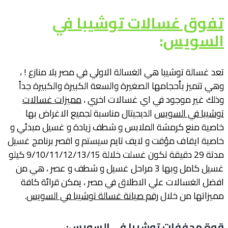
تفوق غسالات توشيبا في
السويس
:
تعد غسالة توشيبا هي الغسالة الاولي في مصر بلا منازع ! ،
وهي تتميز بأحجامها الصغيرة والسعة الكبيرة والكبيرة جداً
وذلك غير موجود في اي غسالات اخري ،
مميزات غسالات
توشيبا في السويس
الديجيتال مناسبة لجميع الاغراض بها
خاصية منع كرمشة الملابس و شطف زيادة و غسيل مبدئي و
خاصية ايقاف مؤقت و لايف تايم سيستم و اقصر برنامج غسيل
مدتة 29 دقيقة تكون غسلت خلالة 9/10/11/12/13/15 كيلو
غسيل كامل وبها 3 مراحل غسيل و شطف و عصر ، هي من
افضل الغسالات علي الاطلاق في مصر ، يمكن قرائة كافة
مميزاتها من خلال
رقم صيانة غسالة توشيبا في السويس
.
قوة مجففات توشيبا في السويس
: