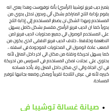
يتميز ديب فريزر توشيبا (الرأسي) بأنة نوفروست وهذا يعني انه
يقوم بإذابة الثلج المتراكم بشكل آلي وبدون تدخل يدوي من
المستخدم وبهذا الشكل لن يضطر المستخدم إلي إذابة الثلج
يدوياً كما ان الديب فريزر الرأسي مقسم بشكل كامل يسهل
علي المستخدم الوصول الي جميع محتويات الديب فريزر (من
الاطعمة وخلافه) ، خلاف الديب فريزر الافقي الذي يكون من
الصعب عادة الوصول الي المحتويات الموجودة في اسفله. ،
كما يسهل تحريكة ونقلة من مكان الي اخر داخل المنزل لأنه
يحتوي علي عجلات تمكن المستخدم في السويس من تحريكة
في اي اتجاة والي اي مكان داخل المنزل ولا يأخذ مساحه
كبيره لأنه في عرض الثلاجة تقريباً ويمكن وضعه بجانبها لتوفير
المساحة.
صيانة غسالة توشيبا في