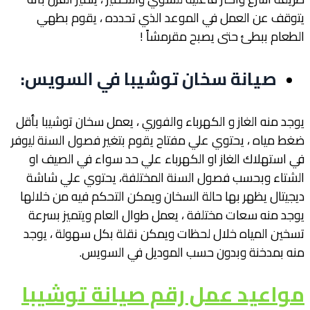
يتوقف عن العمل في الموعد الذي تحدده ، يقوم بطهي
الطعام ببطئ حتى يصبح مقرمشاً !
صيانة سخان توشيبا في السويس
:
يوجد منه الغاز و الكهرباء والفوري ، يعمل سخان توشيبا بأقل
ضغط مياه ، يحتوي علي مفتاح يقوم بتغير فصول السنة ليوفر
في استهلاك الغاز او الكهرباء علي حد سواء في الصيف او
الشتاء وبحسب فصول السنة المختلفة، يحتوي علي شاشة
ديجيتال يظهر بها حالة السخان ويمكن التحكم فيه من خلالها
يوجد منه سعات مختلفة ، يعمل طوال العام ويتميز بسرعة
تسخين المياه خلال لحظات ويمكن نقلة بكل سهولة ، يوجد
منه بمدخنة وبدون حسب الموديل في السويس.
مواعيد عمل رقم صيانة توشيبا