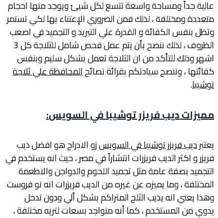
عالية جداً ومساحة واسعة تتسع لكل شيئ ويوجد منها احجام
متعددة ومختلفة ، لذلك فمن الضروري الإعتناء بها لكي تستمر
وتظل بنفس الكفائة و القدرة علي التبريد و التجميد في اصعب
الظروف ، لذلك ننصح بأن يتم عمل فحص شامل للثلاجة كل 3
اشهر وذلك للتأكد من ان الثلاجة تعمل بشكل سليم وبنفس
كفائتها ، وننصح سيادتكم بقرائة نصائح
المحافظة علي ثلاجة
توشيبا
.
مميزات ديب فريزر توشيبا في السويس
:
يعتبر
ديب فريزر توشيبا في السويس
زو الادراج هو افضل ديب
فريزر و اكثر الديب فريزرات انتشاراً في مصر ، حيث انه يستخدم في
التجميد بصفة عامة مثل تجميد اللحوم والدواجن والاطعمة
المختلفة ، وما يميزه عن غيره من الديب فريزرات انه نو فروست
وهذا يعني انه يذيب الثلج المتراكم بشكل ألي ودون تدخل
يدوي من المستخدم ، كما أنه متواجد بسعات لتريه مختلفة ،