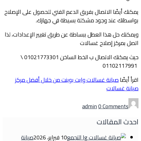
يمكنك أيضًا الاتصال بفريق الدعم الفني للحصول على الإصلاح
بواسطتك عند وجود مشكلة بسيطة في جهازك.
ويمكنك حل هذا العطل ببساطة عن طريق تغيير الإعدادات، لذا
اتصل بمركز إصلاح غسالات
حيث يمكنك الاتصال ب الخط الساخن
01021773301 \
01102117991
اقرأ أيضًا
صيانة غسالات وايت بوينت من خلال أفضل مركز
صيانة غسالات
Author
admin
0 Comments
احدث المقالات
10 فبراير، 2026
صيانة