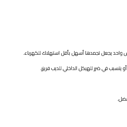
س واحد يجعل تجمدها أسهل بأقل استهلاك للكهرباء.
 يتسبب في ضرر للهيكل الداخلي للديب فريزر.