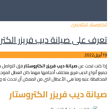
Categories
الكتروستار
,
الكاتجورى
تعرف على صيانة ديب فريزر الكتر
19
أبريل
2022
إذا كنت تبحث عن
صيانة ديب فريزر الكتروستار
فإن التواصل م
جميع أنواع الديب فريزر بمختلف أحجامها مهما كان العطل الموجو
المحافظة عليه وما هي الأعطال التي من الممكن أن تحدث له ويت
صيانة ديب فريزر الكتروستار