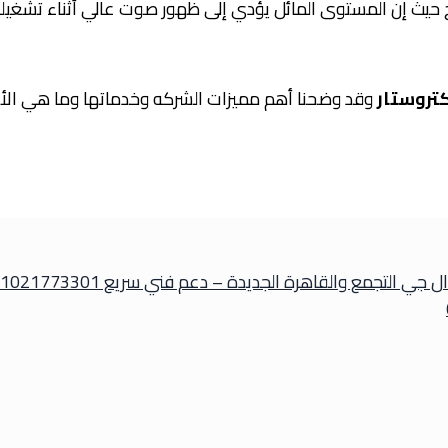
يث إن المستوى المائل يؤدي إلى ظهور صوت عالي أثناء تشغيله
كتروستار
وقد وضحنا أهم مميزات الشركه وخدماتها وما هي الأعط
ي التجمع والقاهرة الجديدة – دعم فني سريع 01021773301