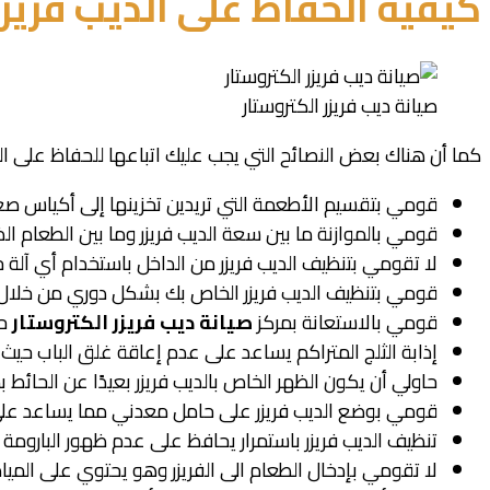
كيفية الحفاظ على الديب فريزر
صيانة ديب فريزر الكتروستار
كما أن هناك بعض النصائح التي يجب عليك اتباعها للحفاظ على ال
قومي بتقسيم الأطعمة التي تريدين تخزينها إلى أكياس ص
قومي بالموازنة ما بين سعة الديب فريزر وما بين الطعام الذي
لا تقومي بتنظيف الديب فريزر من الداخل باستخدام أي آلة ح
قومي بتنظيف الديب فريزر الخاص بك بشكل دوري من خلال 
قومي بالاستعانة بمركز
صيانة ديب فريزر الكتروستار
حي
إذابة الثلج المتراكم يساعد على عدم إعاقة غلق الباب حيث 
حاولي أن يكون الظهر الخاص بالديب فريزر بعيدًا عن الحائط بما لا يقل عن 25 سم مما يسمح لتبريد السربنتي
قومي بوضع الديب فريزر على حامل معدني مما يساعد على ب
تنظيف الديب فريزر باستمرار يحافظ على عدم ظهور البارومة ف
لا تقومي بإدخال الطعام الى الفريزر وهو يحتوي على المي