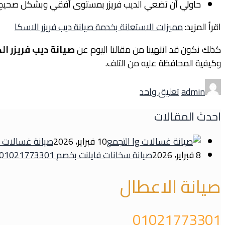
حاولي أن تضعي الديب فريزر بمستوى أفقي وبشكل صحيح ح
اقرأ المزيد:
مميزات الاستعانة بخدمة صيانة ديب فريزر الاسكا
كذلك نكون قد انتهينا من مقالنا اليوم عن
صيانة ديب فريزر ال
وكيفية المحافظة عليه من التلف.
Author
على
admin
تعليق واحد
تعرف
على
احدث المقالات
صيانة
ديب
10 فبراير، 2026
صيانة غسالات ال ج
فريزر
8 فبراير، 2026
صيانة سخانات فايلنت بخصم 01021773301
الكتروستار
صيانة الاعطال
وأشهر
الأعطال
وكيفية
01021773301
الحفاظ