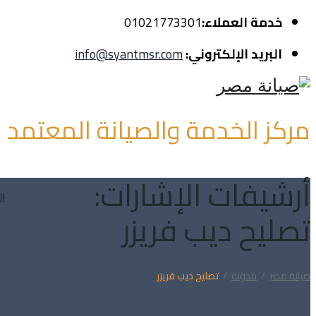
خدمة العملاء:
01021773301
البريد الإلكتروني:
info@syantmsr.com
مركز الخدمة والصيانة المعتمد
أرشيفات الإشارات:
ال
تصليح ديب فريزر
صيانة مصر
/
مدونة
/
تصليح ديب فريزر