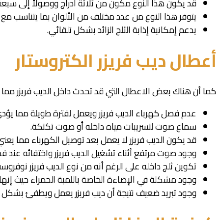
قد يكون هذا النوع مكون من ثلاثة أدراج ووصولاً إلى سبعة 
يتوفر هذا النوع من عدد مختلف من الألوان بما يتناسب مع
يدعم إمكانية إذابة الثلج الزائد بشكل تلقائي.
أعطال ديب فريزر الكتروستار
كما أن هناك بعض الاعطال التي قد تحدث داخل الديب فريزر مما
عدم فصل كهرباء الديب فريزر ويعمل لفترة طويلة مما يؤدي إل
سماع صوت لتسريبات مياه داخله أو صوت تكتكة.
قد يكون الديب فريزر لا يعمل بعد توصيل الكهرباء مما يعني
وجود صوت مرتفع أثناء تشغيل الديب فريزر واختفائه عند ف
تكوين ثلج داخله على الرغم أنه من نوع الديب فريزر نوفروس
وجود مشكلة في الإضاءة الخاصة باللمبة الحمراء حيث إنها ت
وجود تبريد ضعيف نتيجة أن ديب فريزر يعمل ويطفئ بشكل م