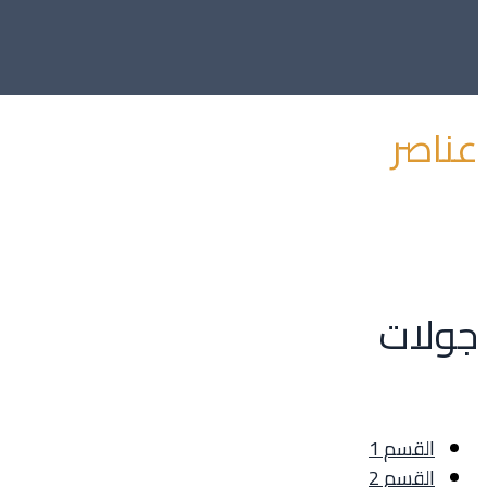
عناصر
جولات
القسم 1
القسم 2