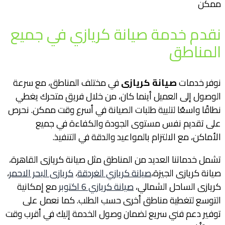
ممكن
نقدم خدمة صيانة كريازي في جميع
المناطق
نوفر خدمات
صيانة كرياز
ى
في مختلف المناطق، مع سرعة
الوصول إلى العميل أينما كان، من خلال فريق متحرك يغطي
نطاقًا واسعًا لتلبية طلبات الصيانة في أسرع وقت ممكن. نحرص
على تقديم نفس مستوى الجودة والكفاءة في جميع
الأماكن، مع الالتزام بالمواعيد والدقة في التنفيذ.
تشمل خدماتنا العديد من المناطق مثل صيانة كريازى القاهرة،
صيانة كريازى الجيزة،
صيانة كريازي الغردقة
،
كريازى البحر الاحمر
،
كريازى الساحل الشمالي،
صيانة كريازي 6 اكتوبر
مع إمكانية
التوسع لتغطية مناطق أخرى حسب الطلب. كما نعمل على
توفير دعم فني سريع لضمان وصول الخدمة إليك في أقرب وقت