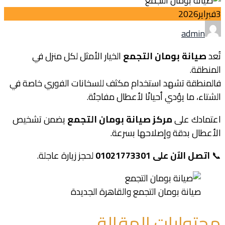
3
فبراير
2026
Author
admin
تُعد
صيانة بومان التجمع
الخيار الأمثل لكل منزل في
المنطقة.
فالمنطقة تشهد استخدام مكثف للسخانات الفوري خاصة في
الشتاء، ما يؤدي أحيانًا لأعطال مفاجئة.
اعتمادك على
مركز صيانة بومان التجمع
يضمن تشخيص
الأعطال بدقة وإصلاحها بسرعة.
📞
اتصل الآن على 01021773301
لحجز زيارة عاجلة.
صيانة بومان التجمع والقاهرة الجديدة
محتوايات المقالة