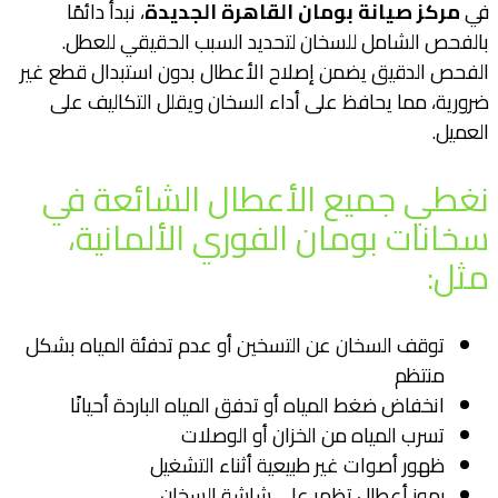
في
مركز صيانة بومان القاهرة الجديدة
، نبدأ دائمًا
بالفحص الشامل للسخان لتحديد السبب الحقيقي للعطل.
الفحص الدقيق يضمن إصلاح الأعطال بدون استبدال قطع غير
ضرورية، مما يحافظ على أداء السخان ويقلل التكاليف على
العميل.
نغطي جميع الأعطال الشائعة في
سخانات بومان الفوري الألمانية،
مثل:
توقف السخان عن التسخين أو عدم تدفئة المياه بشكل
منتظم
انخفاض ضغط المياه أو تدفق المياه الباردة أحيانًا
تسرب المياه من الخزان أو الوصلات
ظهور أصوات غير طبيعية أثناء التشغيل
رموز أعطال تظهر على شاشة السخان