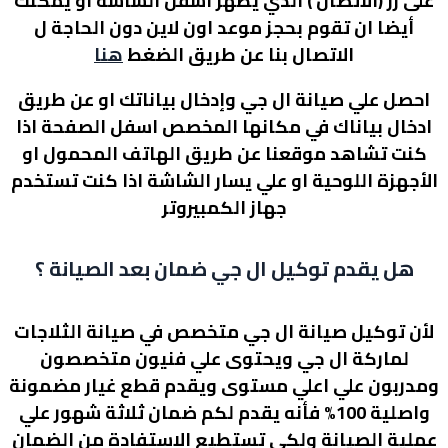
على زر (الاتصال ) الذي يظهر اسفل الشاشة او يمكنك
أيضا ان تقوم بحجز موعد اون لاين دون الحاجة ل
الاتصال بنا عن طريق الضغط
هنا
احصل علي صيانة ال جي وإدخال بياناتك او عن طريق
ادخال بياناك في مكانها المخصص اسفل الصفحة اذا
كنت تشاهد موقعنا عن طريق الهاتف المحمول او
الأجهزة اللوحية او علي يسار الشاشة اذا كنت تستخدم
جهاز الكمبيروتر
هل يقدم توكيل ال جي ضمان بعد الصيانة ؟
لأن توكيل صيانة ال جي متخصص في صيانة الثلاجات
لماركة ال جي ويحتوى علي فنيون متخصصون
ومدربون علي اعلي مستوى ويقدم قطع غيار مضمونة
واصلية 100% فأنه يقدم لكم ضمان ثلاثة شهور علي
عملية الصيانة ولكى تستطيع الاستفادة من الضمان